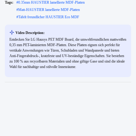
Tags:
#
0.35mm HAUSTIER lamellierte MDF-Platten
#
Matt-HAUSTIER lamellierte MDF-Platten
#
Täfelt freundlicher HAUSTIER Eco MDF
Video Description:
Entdecken Sie LG Hausys PET MDF Board, die umweltfreundlichen mattweißen
0,35 mm PET-laminierten MDF-Platten. Diese Platten eignen sich perfekt für
vertikale Anwendungen wie Türen, Schubladen und Wandpaneele und bieten
Anti-Fingerabdruck-, kratzfeste und UV-beständige Eigenschaften. Sie bestehen
zu 100 % aus recycelbaren Materialien und ohne giftige Gase und sind die ideale
Wahl für nachhaltige und stilvolle Innenräume.