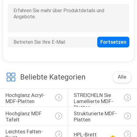
31
UVmdf-Brett
Beliebte Kategorien
Alle
9
Hölzerne Korn MDF-
Hochglanz Acryl-
STREICHELN Sie 
MDF-Platten
Lamellierte MDF-
Blätter
Platten
Hochglanz MDF 
Strukturierte MDF-
Täfelt
Platten
Leichtes Falten-
HPL-Brett