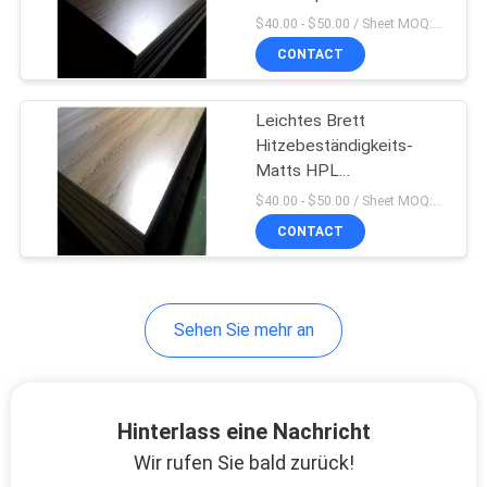
$40.00 - $50.00 / Sheet MOQ:50,0 Blatt/Blätter
CONTACT
SITEMAP
10
Leichtes Falten-
Leichtes Brett
PRIVACY
Hitzebeständigkeits-
Brett
POLICY
Matts HPL
1220*2440MM
$40.00 - $50.00 / Sheet MOQ:50,0 Blatt/Blätter
CONTACT
6
Sehen Sie mehr an
HPL-Brett
Hinterlass eine Nachricht
Wir rufen Sie bald zurück!