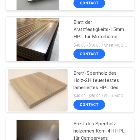
SIE
CONTACT
MIT
Blatt der
UNS
20
Kratzfestigkeits-15mm
IN
HPL für Motorhome
Hochglanz MDF
VERBINDUNG
$40.00 - $50.00 / Sheet MOQ:50,0 Blatt/Blätter
täfelt
CONTACT
NACHRICHTEN
Brett-Sperrholz des
Holz-2H feuerfestes
FÄLLE
lamelliertes HPL des
14
Korn-
$40.00 - $50.00 / Sheet MOQ:50,0 Blatt/Blätter
Strukturierte MDF-
FORDERN
CONTACT
SIE
Platten
Brett des Sperrholz-
EIN
hölzernes Korn-4H HPL
ZITAT
für Campervans