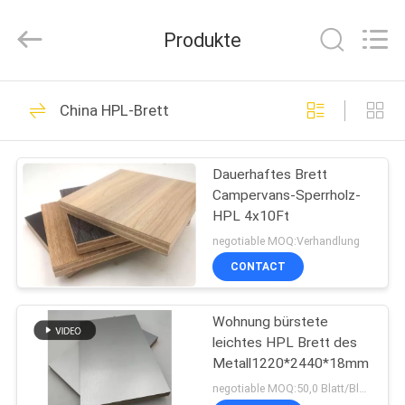
Shanghai
Setting
Decorating
Produkte
material
Co,.Ltd.
All
Rights
HAUS
Reserved.
142
China HPL-Brett
Hochglanz Acryl-
PRODUKTE
MDF-Platten
Dauerhaftes Brett
Campervans-Sperrholz-
ÜBER
HPL 4x10Ft
UNS
negotiable MOQ:Verhandlung
CONTACT
24
FABRIK-
STREICHELN Sie
Wohnung bürstete
AUSFLUG
leichtes HPL Brett des
lamellierte MDF-
Metall1220*2440*18mm
TRETEN
negotiable MOQ:50,0 Blatt/Blätter
Platten