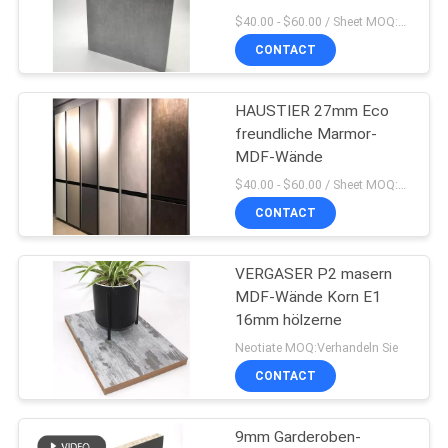
$40.00 - $60.00 / Sheet MOQ:50 Blatt/Blätter
CONTACT
SITEMAP
10
Leichtes Falten-
HAUSTIER 27mm Eco
PRIVACY
freundliche Marmor-
Brett
POLICY
MDF-Wände
$40.00 - $60.00 / Sheet MOQ:50 Blatt/Blätter
CONTACT
VERGASER P2 masern
6
MDF-Wände Korn E1
16mm hölzerne
HPL-Brett
Neotiate MOQ:Verhandeln Sie
CONTACT
9mm Garderoben-