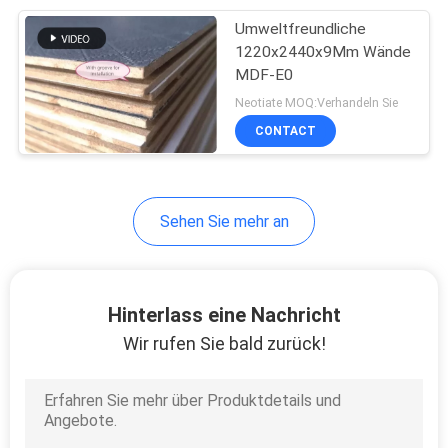
Umweltfreundliche
10
1220x2440x9Mm Wände
PVC lamellierte
MDF-E0
Neotiate MOQ:Verhandeln Sie
MDF-Brett
CONTACT
Sehen Sie mehr an
11
Mdf-Wände
Hinterlass eine Nachricht
Wir rufen Sie bald zurück!