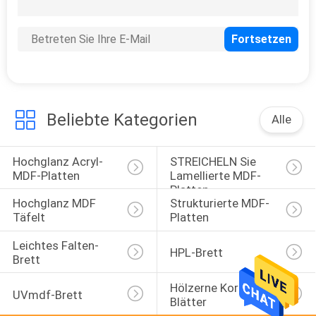
32
Matt-HAUSTIER
lamellierte MDF-
Platten
Beliebte Kategorien
Alle
Hochglanz Acryl-
STREICHELN Sie 
4
MDF-Platten
Lamellierte MDF-
Metall gebürstetes
Platten
Hochglanz MDF 
Strukturierte MDF-
HAUSTIER
Täfelt
Platten
lamellierte MDF-
Leichtes Falten-
HPL-Brett
Brett
Platten
Hölzerne Korn MDF-
UVmdf-Brett
Blätter