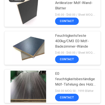
Antikratzer Mdf-Wand-
Blätter
31
$40.00 - $60.00 / Sheet MOQ:50 Blatt/Blätter
CONTACT
UVmdf-Brett
Feuchtigkeitsfeste
400kg/CM3 E0 Mdf-
Badezimmer-Wände
$40.00 - $60.00 / Sheet MOQ:50 Blatt/Blätter
CONTACT
9
Hölzerne Korn MDF-
E0
feuchtigkeitsbeständige
Blätter
Mdf-Täfelung des Holz-
Korn-1220×2440×9MM
$60.00 MOQ:50 - 1999 Blätter
CONTACT