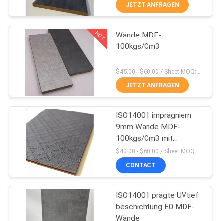
SIE
JETZT ANFRAGEN
MIT
HOT
Wände MDF-
UNS
20
100kgs/Cm3
IN
Hochglanz MDF
VERBINDUNG
$45.00 - $60.00 / Sheet MOQ:50 Blatt/Blätter
täfelt
JETZT ANFRAGEN
NACHRICHTEN
ISO14001 imprägniern
9mm Wände MDF-
FÄLLE
100kgs/Cm3 mit
14
konkurrenzfähigem Preis
$40.00 - $60.00 / Sheet MOQ:50 Blatt/Blätter
Strukturierte MDF-
FORDERN
CONTACT
SIE
Platten
ISO14001 prägte UVtief
EIN
beschichtung E0 MDF-
ZITAT
Wände