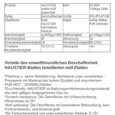
Produkt
HAUSTIER
Kern
E0 MDF
stellte mdf
730Kgs CBM
gegenüber
Farbe
Beschaffenheit
Größe
4*8,4*9,4*10ft
Oberfläche
Blatt
Kleber
Heißer Kleber
HAUSTIER
PUR Schmelz
Fahrwerkes
Hausys
Dehnfestigkeit
≧400kgs/CM3
Reißfestigkeit
≧100kgs/CM3
Kratzfestigkeit
4F
Abnutzung
2A
Chemikalienbeständigkeit
1B
Hitzebeständigkeit
8B (70C)
Trockene
7D (70 C)
Glanzgrad
<5>
Hitzebeständigkeit
Vorteile des umweltfreundlichen Beschaffenheit
HAUSTIER-Blattes lamellierten mdf-Platten
*Flatness u. keine Abblätterung: Nichtstaub zwar verarbeiten -
Presswerk mit Material der hohen Qualität und importiertem
PUR-HOT - SCHMELZkleber
*Eco-friendly: HAUSTIER ist Nahrungsmittelverpackungsmaterial,
das kein giftiges freigegebenes Gas ist-.
*Scratch-resistance: Die Oberfläche mit UVbeschichtung,
Härteniveau ist 2H
*Anti-yellowing: Die Oberfläche mit besonderer Behandlung, kein
Farbverblassen, anti-färbend gelb
*No Farbunterschied von unterschiedlicher Reihe► E
<0>