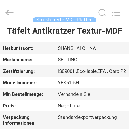
Shanghai
Setting
Decorating
material
Co,.Ltd.
Strukturierte MDF-Platten
All
Rights
Täfelt Antikratzer Textur-MDF
HAUS
Reserved.
PRODUKTE
Herkunftsort:
SHANGHAI CHINA
Markenname:
SETTING
ÜBER
Zertifizierung:
IS09001 ,Eco-lable,EPA , Carb P2
UNS
Modellnummer:
YEK61-5H
FABRIK-
Min Bestellmenge:
Verhandeln Sie
AUSFLUG
Preis:
Negotiate
Verpackung
Standardexportverpackung
TRETEN
Informationen: