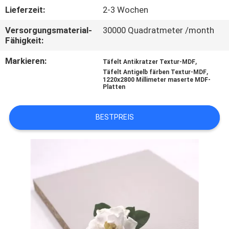
SIE
Lieferzeit:
2-3 Wochen
MIT
Versorgungsmaterial-
30000 Quadratmeter /month
UNS
Fähigkeit:
IN
Markieren:
,
Täfelt Antikratzer Textur-MDF
,
Täfelt Antigelb färben Textur-MDF
VERBINDUNG
1220x2800 Millimeter maserte MDF-
Platten
NACHRICHTEN
BESTPREIS
FÄLLE
FORDERN
SIE
EIN
ZITAT