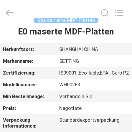
Shanghai
Setting
Decorating
material
Co,.Ltd.
Strukturierte MDF-Platten
All
Rights
E0 maserte MDF-Platten
HAUS
Reserved.
PRODUKTE
Herkunftsort:
SHANGHAI CHINA
Markenname:
SETTING
ÜBER
Zertifizierung:
IS09001 ,Eco-lable,EPA , Carb P2
UNS
Modellnummer:
WH002E3
FABRIK-
Min Bestellmenge:
Verhandeln Sie
AUSFLUG
Preis:
Negotiate
Verpackung
Standardexportverpackung
TRETEN
Informationen: