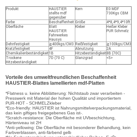
Produkt
HAUSTIER
Kern
E0 MDF
stellte mdf
730Kgs CBM
gegenüber
Farbe
Beschaffenheit
Größe
4*8,4*9,4*10ft
Oberfläche
Blatt
Kleber
Heißer Kleber
HAUSTIER
PUR Schmelz
Fahrwerkes
Hausys
Dehnfestigkeit
≧400kgs/CM3
Reißfestigkeit
≧100kgs/CM3
Kratzfestigkeit
4F
Abnutzung
2A
Chemikalienbeständigkeit
1B
Hitzebeständigkeit
8B (70C)
Trockene
7D (70 C)
Glanzgrad
<5>
Hitzebeständigkeit
Vorteile des umweltfreundlichen Beschaffenheit
HAUSTIER-Blattes lamellierten mdf-Platten
*Flatness u. keine Abblätterung: Nichtstaub zwar verarbeiten -
Presswerk mit Material der hohen Qualität und importiertem
PUR-HOT - SCHMELZkleber
*Eco-friendly: HAUSTIER ist Nahrungsmittelverpackungsmaterial,
das kein giftiges freigegebenes Gas ist-.
*Scratch-resistance: Die Oberfläche mit UVbeschichtung,
Härteniveau ist 2H
*Anti-yellowing: Die Oberfläche mit besonderer Behandlung, kein
Farbverblassen, anti-färbend gelb