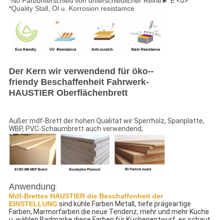
*No Farbunterschied von unterschiedlicher Reihe► E
<0>
*Quality Stall, Öl u. Korrosion resistamce
Der Kern wir verwendend für öko--
friendy Beschaffenheit Fahrwerk-
HAUSTIER Oberflächenbrett
Außer mdf-Brett der hohen Qualität wir Sperrholz, Spanplatte,
WBP, PVC-Schaumbrett auch verwendend;
Anwendung
:
Mdf-Brettes HAUSTIER die Beschaffenheit der 
EINSTELLUNG
 sind kühle Farben Metall, tiefe prägeartige 
Farben, Marmorfarben die neue Tendenz, mehr und mehr Küche 
u. wählen Badmarke diese Farben für Küchenentwurf, es schaut 