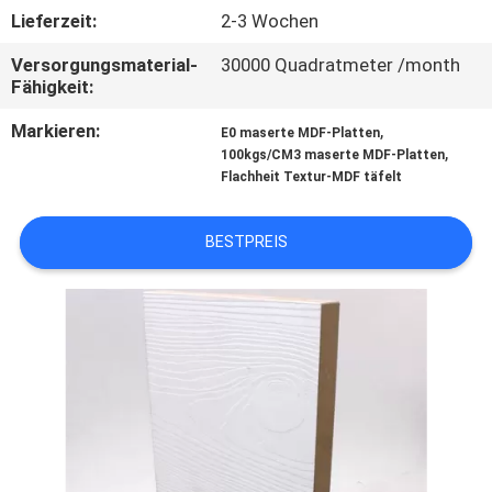
SIE
Lieferzeit:
2-3 Wochen
MIT
Versorgungsmaterial-
30000 Quadratmeter /month
UNS
Fähigkeit:
IN
Markieren:
,
E0 maserte MDF-Platten
,
100kgs/CM3 maserte MDF-Platten
VERBINDUNG
Flachheit Textur-MDF täfelt
NACHRICHTEN
BESTPREIS
FÄLLE
FORDERN
SIE
EIN
ZITAT