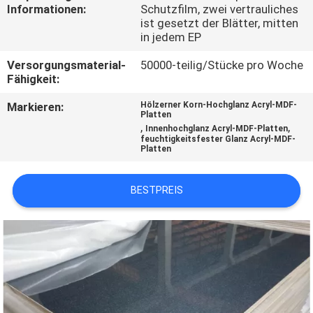
SIE
Informationen:
Schutzfilm, zwei vertrauliches
ist gesetzt der Blätter, mitten
MIT
in jedem EP
UNS
Versorgungsmaterial-
50000-teilig/Stücke pro Woche
IN
Fähigkeit:
VERBINDUNG
Markieren:
Hölzerner Korn-Hochglanz Acryl-MDF-
Platten
,
,
Innenhochglanz Acryl-MDF-Platten
feuchtigkeitsfester Glanz Acryl-MDF-
NACHRICHTEN
Platten
FÄLLE
BESTPREIS
FORDERN
SIE
EIN
ZITAT