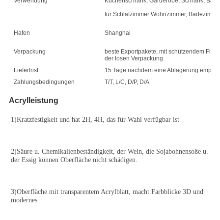
Verwendung
Küchenschrank, Garderobe, Schrank, Bade
für Schlafzimmer Wohnzimmer, Badezimmer
Hafen
Shanghai
Verpackung
beste Exportpakete, mit schützendem Film a
der losen Verpackung
Lieferfrist
15 Tage nachdem eine Ablagerung empfa
Zahlungsbedingungen
T/T, L/C, D/P, D/A
Acrylleistung
1)Kratzfestigkeit und hat 2H, 4H, das für Wahl verfügbar ist
2)Säure u. Chemikalienbeständigkeit, der Wein, die Sojabohnensoße u. 
der Essig können Oberfläche nicht schädigen.
3)Oberfläche mit transparentem Acrylblatt, macht Farbblicke 3D und 
modernes.