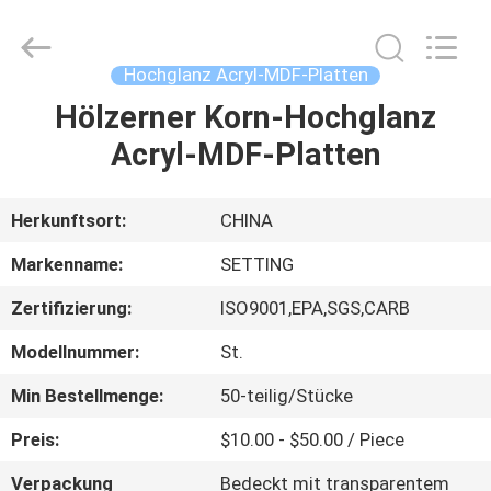
Shanghai
Setting
Decorating
material
Co,.Ltd.
Hochglanz Acryl-MDF-Platten
All
Rights
Hölzerner Korn-Hochglanz
HAUS
Reserved.
Acryl-MDF-Platten
PRODUKTE
Herkunftsort:
CHINA
ÜBER
Markenname:
SETTING
UNS
Zertifizierung:
ISO9001,EPA,SGS,CARB
Modellnummer:
St.
FABRIK-
AUSFLUG
Min Bestellmenge:
50-teilig/Stücke
Preis:
$10.00 - $50.00 / Piece
TRETEN
Verpackung
Bedeckt mit transparentem