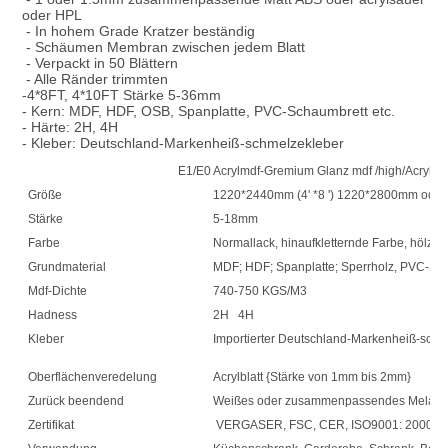
oder HPL
 - In hohem Grade Kratzer beständig
 - Schäumen Membran zwischen jedem Blatt
 - Verpackt in 50 Blättern
 - Alle Ränder trimmten
-4*8FT, 4*10FT Stärke 5-36mm
- Kern: MDF, HDF, OSB, Spanplatte, PVC-Schaumbrett etc.
- Härte: 2H, 4H
- Kleber: Deutschland-Markenheiß-schmelzekleber
E1/E0 Acrylmdf-Gremium Glanz mdf /high/Acrylmdf-B
Größe
1220*2440mm (4' *8 ') 1220*2800mm oder 
Stärke
5-18mm
Farbe
Normallack, hinaufkletternde Farbe, hölze
Grundmaterial
MDF; HDF; Spanplatte; Sperrholz, PVC-Sch
Mdf-Dichte
740-750 KGS/M3
Hadness
2H 4H
Kleber
Importierter Deutschland-Markenheiß-schm
Oberflächenveredelung
Acrylblatt {Stärke von 1mm bis 2mm}
Zurück beendend
Weißes oder zusammenpassendes Melamin d
Zertifikat
VERGASER, FSC, CER, ISO9001: 2000, 