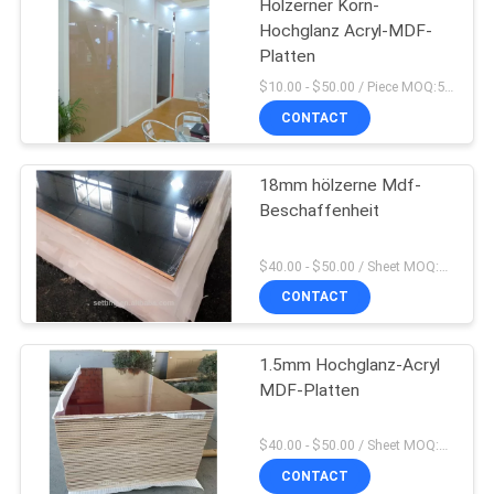
Hölzerner Korn-
Hochglanz Acryl-MDF-
Platten
$10.00 - $50.00 / Piece MOQ:50-teilig/Stücke
CONTACT
18mm hölzerne Mdf-
Beschaffenheit
$40.00 - $50.00 / Sheet MOQ:50 Blatt/Blätter
CONTACT
1.5mm Hochglanz-Acryl
MDF-Platten
$40.00 - $50.00 / Sheet MOQ:50 Blatt/Blätter
CONTACT