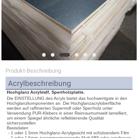
SITEMAP
PRIVACY
POLICY
Produkt-Beschreibung
Acrylbeschreibung
Hochglanz Acrylmdf, Sperrholzplatte.
Die EINSTELLUNG des Acryls bietet das hochwertigste in den 
Hochglanzkomponenten an. Die Hochglanzacryloberfläche 
werden auf raffinierten Supermdf oder Sperrholz unter 
Verwendung PUR-Klebers in einer Reinraumumwelt lamelliert, 
um einem Spiegel ähnliche reflektierende Qualität 
sicherzustellen
Basisdaten
 - 1 oder 1.5mm Hochglanz-Acrylgesicht mit schützendem Film
 - 1 oder 1.5mm zusammenpassende Matt ABS oder acrylsauer 