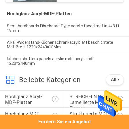
Hochglanz Acryl-MDF-Platten
Semi-hardboards Fibreboard Type acrylic faced mdf in 4x8 ft
19mm
Alkali-Widerstand-Küchenschrankacrylblatt beschichtete
Mdf-Brett 1220x2440×18Mm
kitchen shutters panels acrylic mdf ,acrylic hdf
1220*2440mm
Beliebte Kategorien
Alle
Hochglanz Acryl-
STREICHELN Sie 
MDF-Platten
Lamellierte MDF-
Platten
Hochglanz MDF 
Strukturierte MDF-
Täfelt
Platten
Fordern Sie ein Angebot