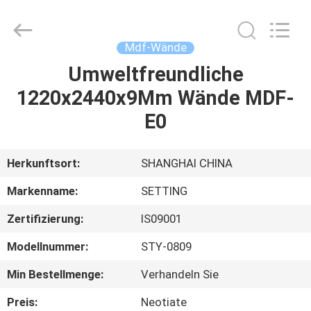
Shanghai
Setting
Decorating
material
Co,.Ltd.
Mdf-Wände
All
Rights
Umweltfreundliche
HAUS
Reserved.
1220x2440x9Mm Wände MDF-
PRODUKTE
E0
ÜBER
Herkunftsort:
SHANGHAI CHINA
UNS
Markenname:
SETTING
Zertifizierung:
IS09001
FABRIK-
Modellnummer:
STY-0809
AUSFLUG
Min Bestellmenge:
Verhandeln Sie
TRETEN
Preis:
Neotiate