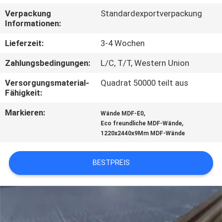
SIE
Verpackung
Standardexportverpackung
MIT
Informationen:
UNS
Lieferzeit:
3-4 Wochen
IN
Zahlungsbedingungen:
L/C, T/T, Western Union
VERBINDUNG
Versorgungsmaterial-
Quadrat 50000 teilt aus
Fähigkeit:
NACHRICHTEN
Markieren:
,
Wände MDF-E0
,
Eco freundliche MDF-Wände
1220x2440x9Mm MDF-Wände
FÄLLE
BESTPREIS
FORDERN
SIE
EIN
ZITAT