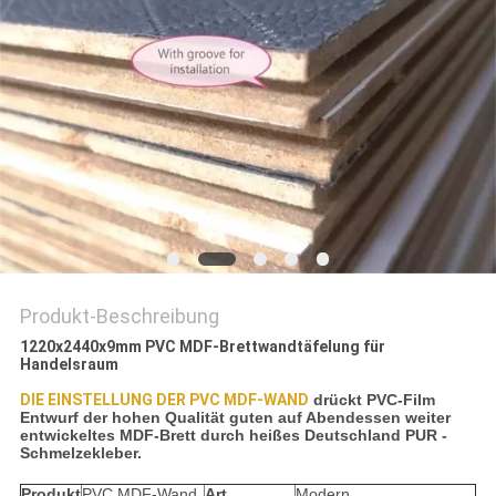
SITEMAP
PRIVACY
POLICY
Produkt-Beschreibung
1220x2440x9mm PVC MDF-Brettwandtäfelung für
Handelsraum
DIE EINSTELLUNG DER PVC MDF-WAND
drückt PVC-Film
Entwurf der hohen Qualität guten auf Abendessen weiter
entwickeltes MDF-Brett durch heißes Deutschland PUR -
Schmelzekleber.
Produkt
PVC MDF-Wand
Art
Modern