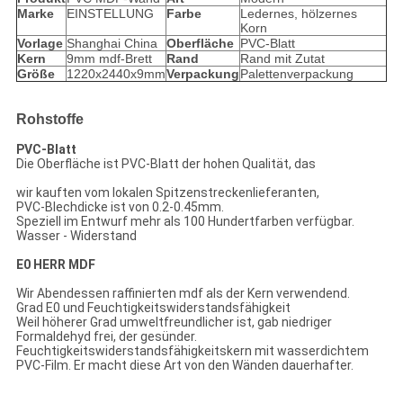
Marke
EINSTELLUNG
Farbe
Ledernes, hölzernes
Korn
Vorlage
Shanghai China
Oberfläche
PVC-Blatt
Kern
9mm mdf-Brett
Rand
Rand mit Zutat
Größe
1220x2440x9mm
Verpackung
Palettenverpackung
Rohstoffe
PVC-Blatt
Die Oberfläche ist PVC-Blatt der hohen Qualität, das
wir kauften vom lokalen Spitzenstreckenlieferanten,
PVC-Blechdicke ist von 0.2-0.45mm.
Speziell im Entwurf mehr als 100 Hundertfarben verfügbar.
Wasser - Widerstand
E0 HERR MDF
Wir Abendessen raffinierten mdf als der Kern verwendend.
Grad E0 und Feuchtigkeitswiderstandsfähigkeit
Weil höherer Grad umweltfreundlicher ist, gab niedriger
Formaldehyd frei, der gesünder.
Feuchtigkeitswiderstandsfähigkeitskern mit wasserdichtem
PVC-Film. Er macht diese Art von den Wänden dauerhafter.