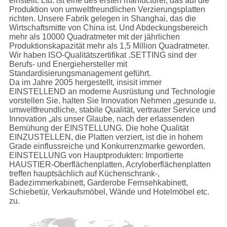
einstellt. Ltd. ist eine des ersten manfucturer, das auf die
Produktion von umweltfreundlichen Verzierungsplatten
richten. Unsere Fabrik gelegen in Shanghai, das die
Wirtschaftsmitte von China ist. Und Abdeckungsbereich
mehr als 10000 Quadratmeter mit der jährlichen
Produktionskapazität mehr als 1,5 Million Quadratmeter.
Wir haben ISO-Qualitätszertifikat .SETTING sind der
Berufs- und Energiehersteller mit
Standardisierungsmanagement geführt.
Da im Jahre 2005 hergestellt, insisit immer
EINSTELLEND an moderne Ausrüstung und Technologie
vorstellen Sie, halten Sie Innovation Nehmen „gesunde u.
umweltfreundliche, stabile Qualität, vertrauter Service und
Innovation „als unser Glaube, nach der erlassenden
Bemühung der EINSTELLUNG. Die hohe Qualität
EINZUSTELLEN, die Platten verziert, ist die in hohem
Grade einflussreiche und Konkurrenzmarke geworden.
EINSTELLUNG von Hauptprodukten: Importierte
HAUSTIER-Oberflächenplatten, Acryloberflächenplatten
treffen hauptsächlich auf Küchenschrank-,
Badezimmerkabinett, Garderobe Fernsehkabinett,
Schiebetür, Verkaufsmöbel, Wände und Hotelmöbel etc.
zu.