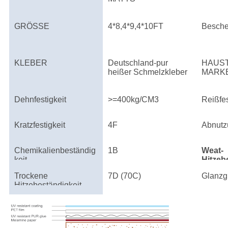
GRÖSSE
4*8,4*9,4*10FT
Besche
KLEBER
Deutschland-pur
HAUST
heißer Schmelzkleber
MARK
Dehnfestigkeit
>=400kg/CM3
Reißfes
Kratzfestigkeit
4F
Abnutz
Chemikalienbeständig
1B
Weat-
keit
Hitzeb
Trockene
7D (70C)
Glanzg
Hitzebeständigkeit