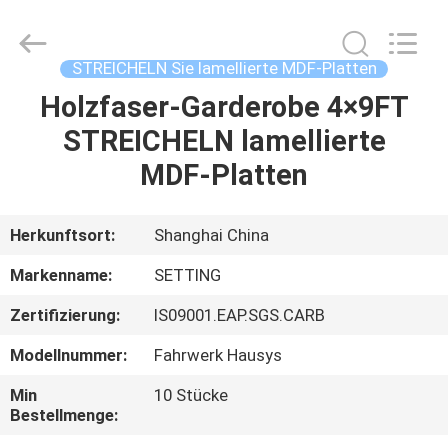
Shanghai
Setting
Decorating
material
Co,.Ltd.
STREICHELN Sie lamellierte MDF-Platten
All
Rights
Holzfaser-Garderobe 4×9FT
HAUS
Reserved.
STREICHELN lamellierte
PRODUKTE
MDF-Platten
ÜBER
Herkunftsort:
Shanghai China
UNS
Markenname:
SETTING
Zertifizierung:
IS09001.EAP.SGS.CARB
FABRIK-
Modellnummer:
Fahrwerk Hausys
AUSFLUG
Min
10 Stücke
Bestellmenge:
TRETEN