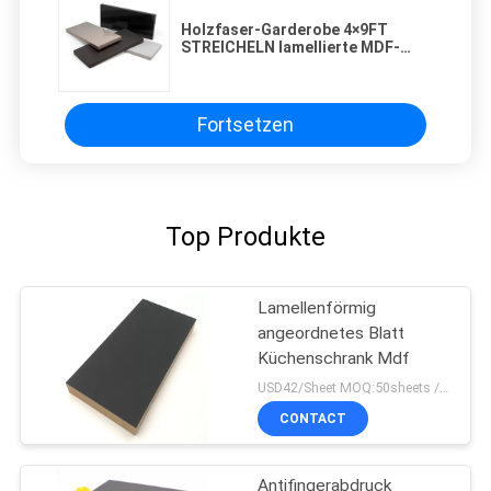
Holzfaser-Garderobe 4×9FT
STREICHELN lamellierte MDF-
Platten
Fortsetzen
Top Produkte
Lamellenförmig
angeordnetes Blatt
Küchenschrank Mdf
USD42/Sheet MOQ:50sheets /color .400 Blätter/Auftrag
CONTACT
Antifingerabdruck