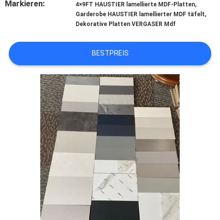
Markieren:
,
SIE
4×9FT HAUSTIER lamellierte MDF-Platten
,
Garderobe HAUSTIER lamellierter MDF täfelt
MIT
Dekorative Platten VERGASER Mdf
UNS
BESTPREIS
IN
VERBINDUNG
NACHRICHTEN
FÄLLE
FORDERN
SIE
EIN
ZITAT