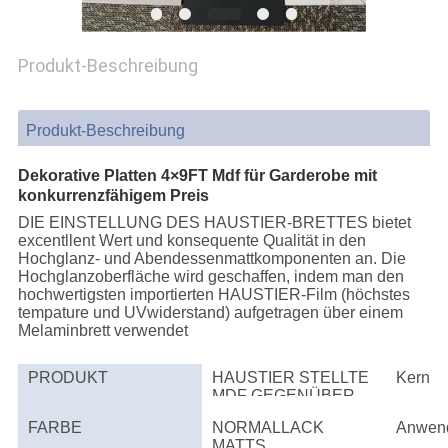
SITEMAP
Produkt-Beschreibung
PRIVACY
Produkt-Beschreibung
POLICY
Dekorative Platten 4×9FT Mdf für Garderobe mit
konkurrenzfähigem Preis
DIE EINSTELLUNG DES HAUSTIER-BRETTES bietet
excentllent Wert und konsequente Qualität in den
Hochglanz- und Abendessenmattkomponenten an. Die
Hochglanzoberfläche wird geschaffen, indem man den
hochwertigsten importierten HAUSTIER-Film (höchstes
tempature und UVwiderstand) aufgetragen über einem
Melaminbrett verwendet
PRODUKT
HAUSTIER STELLTE
Kern
MDF GEGENÜBER
FARBE
NORMALLACK
Anwen
MATTS