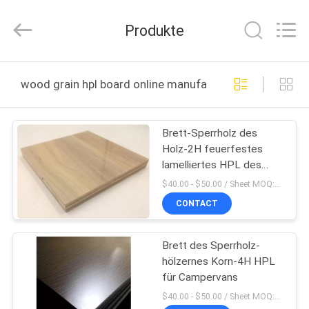
Shanghai
Setting
Decorating
Produkte
material
Co,.Ltd.
All
Rights
HAUS
Reserved.
wood grain hpl board online manufacture
PRODUKTE
Brett-Sperrholz des
Holz-2H feuerfestes
ÜBER
lamelliertes HPL des
UNS
Korn-
$40.00 - $50.00 / Sheet MOQ:50,0 Blatt/Blätter
CONTACT
FABRIK-
Brett des Sperrholz-
AUSFLUG
hölzernes Korn-4H HPL
für Campervans
TRETEN
$40.00 - $50.00 / Sheet MOQ:50,0 Blatt/Blätter