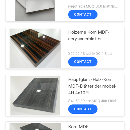
negotiable MOQ:50,0 Blatt/Blätter
CONTACT
SITEMAP
Hölzerne Korn MDF-
PRIVACY
acrylsauerblätter
POLICY
$20.00 / Sheet MOQ:1 Blatt
CONTACT
Hauptglanz-Holz-Korn
MDF-Blätter der möbel-
4H 4x10Ft
$41.50 / Piece MOQ:400 Stücke (2 Los)
CONTACT
Korn MDF-