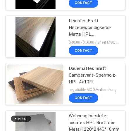
SIE
CONTACT
MIT
Leichtes Brett
UNS
Hitzebeständigkeits-
IN
Matts HPL
1220*2440MM
VERBINDUNG
$40.00 - $50.00 / Sheet MOQ:50,0 Blatt/Blätter
CONTACT
NACHRICHTEN
Dauerhaftes Brett
Campervans-Sperrholz-
FÄLLE
HPL 4x10Ft
negotiable MOQ:Verhandlung
FORDERN
CONTACT
SIE
Wohnung bürstete
EIN
leichtes HPL Brett des
ZITAT
Metall1220*2440*18mm