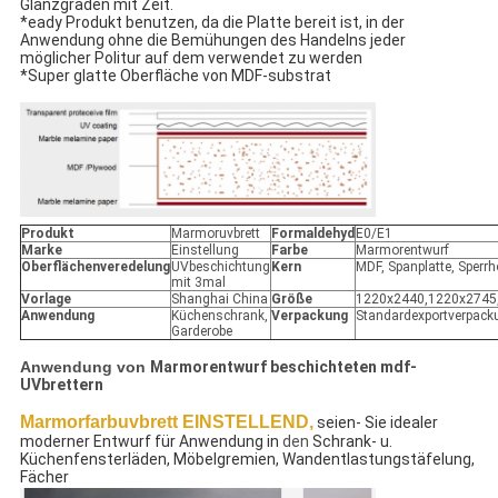
Glanzgraden mit Zeit.
*eady 
Produkt benutzen, da die Platte bereit ist, in
 der 
Anwendung ohne die Bemühungen des Handelns jeder 
möglicher Politur auf dem verwendet zu werden
*Super glatte Oberfläche von MDF-substrat
Produkt
Marmoruvbrett
Formaldehyd
E0/E1
Marke
Einstellung
Farbe
Marmorentwurf
Oberflächenveredelung
UVbeschichtung
Kern
MDF, Spanplatte, Sperrh
mit 3mal
Vorlage
Shanghai China
Größe
1220x2440,1220x274
Anwendung
Küchenschrank,
Verpackung
Standardexportverpack
Garderobe
Anwendung von
Marmorentwurf beschichteten mdf-
UVbrettern
Marmorfarbuvbrett EINSTELLEND,
seien- Sie idealer 
moderner Entwurf für Anwendung in
den
Schrank- u. 
Küchenfensterläden, Möbelgremien, Wandentlastungstäfelung, 
Fächer