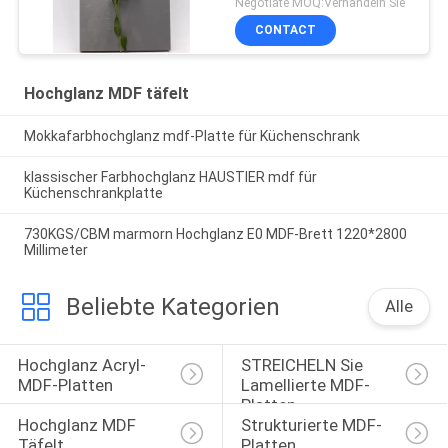
Negotiate MOQ:Verhandeln Sie
CONTACT
Hochglanz MDF täfelt
Mokkafarbhochglanz mdf-Platte für Küchenschrank
klassischer Farbhochglanz HAUSTIER mdf für
Küchenschrankplatte
730KGS/CBM marmorn Hochglanz E0 MDF-Brett 1220*2800
Millimeter
Beliebte Kategorien
Alle
Hochglanz Acryl-
STREICHELN Sie 
MDF-Platten
Lamellierte MDF-
Platten
Hochglanz MDF 
Strukturierte MDF-
Täfelt
Platten