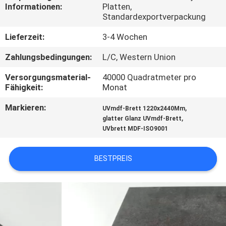
SIE
Informationen:
Platten,
Standardexportverpackung
MIT
Lieferzeit:
3-4 Wochen
UNS
IN
Zahlungsbedingungen:
L/C, Western Union
VERBINDUNG
Versorgungsmaterial-
40000 Quadratmeter pro
Fähigkeit:
Monat
NACHRICHTEN
Markieren:
,
UVmdf-Brett 1220x2440Mm
,
glatter Glanz UVmdf-Brett
UVbrett MDF-ISO9001
FÄLLE
BESTPREIS
FORDERN
SIE
EIN
ZITAT