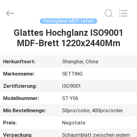
Shanghai
Setting
Decorating
material
Co,.Ltd.
Hochglanz MDF täfelt
All
Rights
Glattes Hochglanz ISO9001
HAUS
Reserved.
MDF-Brett 1220x2440Mm
PRODUKTE
Herkunftsort:
Shanghai, China
ÜBER
Markenname:
SETTING
UNS
Zertifizierung:
ISO9001
Modellnummer:
ST-Y06
FABRIK-
AUSFLUG
Min Bestellmenge:
50pcs/color, 400pcs/order
Preis:
Negotiate
TRETEN
Verpackung
Schaumblatt zwischen jedem