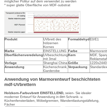
möglicher Politur auf dem verwendet zu werden
* super glatte Oberfläche von MDF-substrat
Produkt
UVbrett des
Formaldehyd
E0/E1
hölzernen
Kornes
Marke
EINSTELLUNG
Farbe
Marmorent
Oberflächenveredelung
UVbeschichtung
Kern
MDF, Spanp
mit 3mal
Reklametaf
Vorlage
Shanghai China
Größe
1220x2440
Anwendung
Küchenschrank,
Verpackung
Standardex
Garderobe
Anwendung von Marmorentwurf beschichteten
mdf-UVbrettern
Holzkorn-Farbuvbrett EINSTELLEND,
seien- Sie idealer
moderner Entwurf für Anwendung in
den
Schrank- u.
Küchenfensterläden, Möbelgremien, Wandentlastungstäfelung,
Fächer