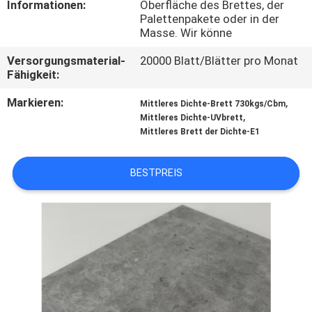
Informationen:
Oberfläche des Brettes, der
SIE
Palettenpakete oder in der
MIT
Masse. Wir könne
UNS
Versorgungsmaterial-
20000 Blatt/Blätter pro Monat
Fähigkeit:
IN
VERBINDUNG
Markieren:
,
Mittleres Dichte-Brett 730kgs/Cbm
,
Mittleres Dichte-UVbrett
Mittleres Brett der Dichte-E1
NACHRICHTEN
BESTPREIS
FÄLLE
FORDERN
SIE
EIN
ZITAT