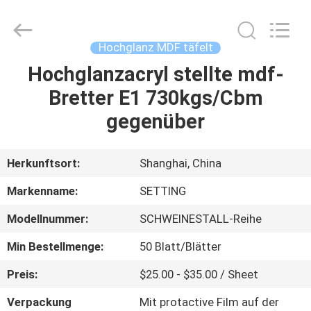
Shanghai
Setting
Decorating
material
Co,.Ltd.
Hochglanz MDF täfelt
All
Rights
Hochglanzacryl stellte mdf-
HAUS
Reserved.
Bretter E1 730kgs/Cbm
PRODUKTE
gegenüber
ÜBER
Herkunftsort:
Shanghai, China
UNS
Markenname:
SETTING
Modellnummer:
SCHWEINESTALL-Reihe
FABRIK-
Min Bestellmenge:
50 Blatt/Blätter
AUSFLUG
Preis:
$25.00 - $35.00 / Sheet
TRETEN
Verpackung
Mit protactive Film auf der