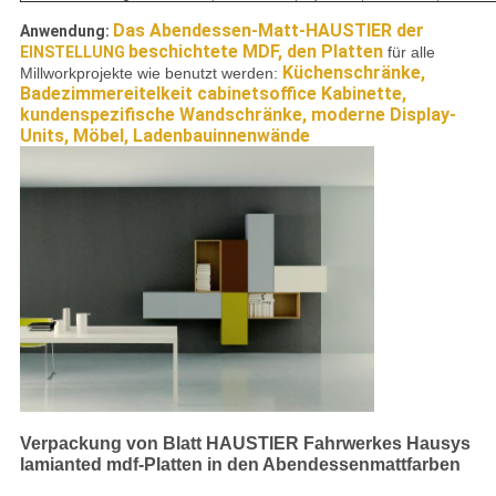
Das Abendessen-Matt-HAUSTIER der
Anwendung:
beschichtete MDF, den Platten
EINSTELLUNG
für alle
Küchenschränke,
Millworkprojekte wie benutzt werden:
Badezimmereitelkeit cabinetsoffice Kabinette,
kundenspezifische Wandschränke, moderne Display-
Units, Möbel, Ladenbauinnenwände
Verpackung von Blatt HAUSTIER Fahrwerkes Hausys
lamianted mdf-Platten in den Abendessenmattfarben