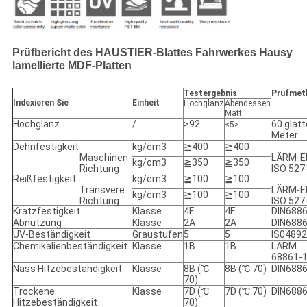
Prüfbericht des HAUSTIER-Blattes Fahrwerkes Hausy
lamellierte MDF-Platten
Testergebnis
Prüfmet
Indexieren Sie
Einheit
Hochglanz
Abendessen
Matt
Hochglanz
/
>92
60 glat
<5>
Meter
Dehnfestigkeit
kg/cm3
≧400
≧400
Maschinen-
LÄRM-E
kg/cm3
≧350
≧350
Richtung
ISO 527
Reißfestigkeit
kg/cm3
≧100
≧100
Transvere
LÄRM-E
kg/cm3
≧100
≧100
Richtung
ISO 527
Kratzfestigkeit
Klasse
4F
4F
DIN6886
Abnutzung
Klasse
2A
2A
DIN6886
UV-Beständigkeit
Graustufen
5
5
IS04892
Chemikalienbeständigkeit
Klasse
1B
1B
LÄRM
68861-
Nass Hitzebeständigkeit
Klasse
8B (℃
8B (℃ 70)
DIN6886
70)
Trockene
Klasse
7D (℃
7D (℃ 70)
DIN6886
Hitzebeständigkeit
70)