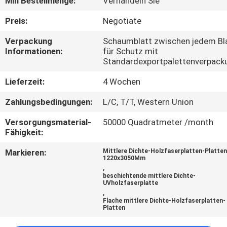
Min Bestellmenge:
Verhandeln Sie
SIE
Preis:
Negotiate
MIT
UNS
Verpackung
Schaumblatt zwischen jedem Bl
Informationen:
für Schutz mit
IN
Standardexportpalettenverpack
VERBINDUNG
Lieferzeit:
4 Wochen
Zahlungsbedingungen:
L/C, T/T, Western Union
NACHRICHTEN
Versorgungsmaterial-
50000 Quadratmeter /month
Fähigkeit:
FÄLLE
Markieren:
Mittlere Dichte-Holzfaserplatten-Platte
1220x3050Mm
,
FORDERN
beschichtende mittlere Dichte-
UVholzfaserplatte
SIE
,
Flache mittlere Dichte-Holzfaserplatten-
EIN
Platten
ZITAT