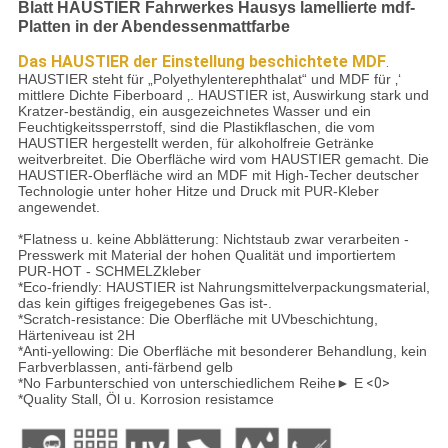
Blatt HAUSTIER Fahrwerkes Hausys lamellierte mdf-
Platten in der Abendessenmattfarbe
Das HAUSTIER der Einstellung beschichtete MDF
.
HAUSTIER steht für „Polyethylenterephthalat“ und MDF für ‚‘
mittlere Dichte Fiberboard ‚. HAUSTIER ist, Auswirkung stark und
Kratzer-beständig, ein ausgezeichnetes Wasser und ein
Feuchtigkeitssperrstoff, sind die Plastikflaschen, die vom
HAUSTIER hergestellt werden, für alkoholfreie Getränke
weitverbreitet. Die Oberfläche wird vom HAUSTIER gemacht. Die
HAUSTIER-Oberfläche wird an MDF mit High-Techer deutscher
Technologie unter hoher Hitze und Druck mit PUR-Kleber
angewendet.
*Flatness u. keine Abblätterung: Nichtstaub zwar verarbeiten -
Presswerk mit Material der hohen Qualität und importiertem
PUR-HOT - SCHMELZkleber
*Eco-friendly: HAUSTIER ist Nahrungsmittelverpackungsmaterial,
das kein giftiges freigegebenes Gas ist-.
*Scratch-resistance: Die Oberfläche mit UVbeschichtung,
Härteniveau ist 2H
*Anti-yellowing: Die Oberfläche mit besonderer Behandlung, kein
Farbverblassen, anti-färbend gelb
*No Farbunterschied von unterschiedlichem Reihe► E
<0>
*Quality Stall, Öl u. Korrosion resistamce