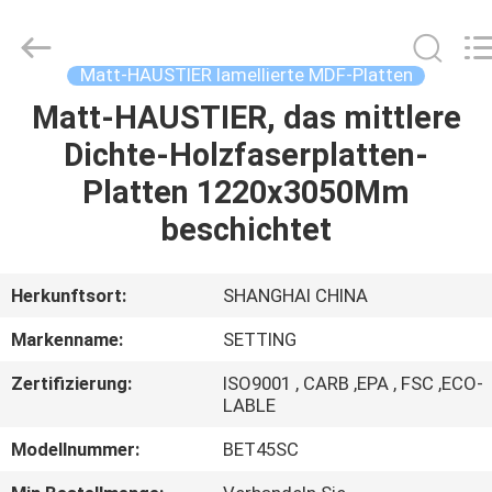
Shanghai
Setting
Decorating
material
Co,.Ltd.
Matt-HAUSTIER lamellierte MDF-Platten
All
Rights
Matt-HAUSTIER, das mittlere
HAUS
Reserved.
Dichte-Holzfaserplatten-
PRODUKTE
Platten 1220x3050Mm
beschichtet
ÜBER
UNS
Herkunftsort:
SHANGHAI CHINA
Markenname:
SETTING
FABRIK-
Zertifizierung:
ISO9001 , CARB ,EPA , FSC ,ECO-
AUSFLUG
LABLE
Modellnummer:
BET45SC
TRETEN