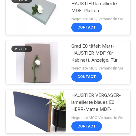
HAUSTIER lamellierte
MDF-Platten
Negotiate MOQ:Verhandeln Sie
CONTACT
Grad E0 täfelt Matt-
HAUSTIER MDF für
Kabinett, Anzeige, Tür
Negotiate MOQ:Verhandeln Sie
CONTACT
HAUSTIER VERGASER-
lamellierte blaues E0
HERR-Matte MDF-
Platten
Negotiate MOQ:Verhandeln Sie
CONTACT