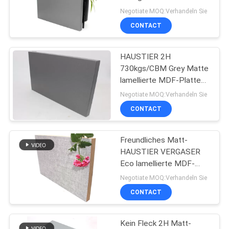
Negotiate MOQ:Verhandeln Sie
CONTACT
SITEMAP
HAUSTIER 2H
PRIVACY
730kgs/CBM Grey Matte
POLICY
lamellierte MDF-Platten
4x8Ft
Negotiate MOQ:Verhandeln Sie
CONTACT
Freundliches Matt-
HAUSTIER VERGASER
Eco lamellierte MDF-
Platten
Negotiate MOQ:Verhandeln Sie
1220x2440×19Mm
CONTACT
Kein Fleck 2H Matt-