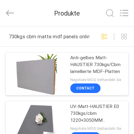
Shanghai
Setting
Decorating
Produkte
material
Co,.Ltd.
All
Rights
HAUS
Reserved.
730kgs cbm matte mdf panels online manufacture
PRODUKTE
Anti-gelbes Matt-
HAUSTIER 730kgs/Cbm
ÜBER
lamellierte MDF-Platten
UNS
Negotiate MOQ:Verhandeln Sie
CONTACT
FABRIK-
UV-Matt-HAUSTIER E0
AUSFLUG
730kgs/cbm
1220×3050MM
TRETEN
lamellierte MDF-Platten
Negotiate MOQ:Verhandeln Sie