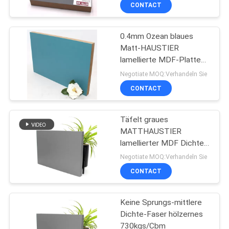
SIE
CONTACT
MIT
0.4mm Ozean blaues
UNS
Matt-HAUSTIER
IN
lamellierte MDF-Platten
730kgs/Cbm
VERBINDUNG
Negotiate MOQ:Verhandeln Sie
CONTACT
NACHRICHTEN
Täfelt graues
MATTHAUSTIER
FÄLLE
lamellierter MDF Dichte
730kgs/Cbm
Negotiate MOQ:Verhandeln Sie
FORDERN
CONTACT
SIE
Keine Sprungs-mittlere
EIN
Dichte-Faser hölzernes
ZITAT
730kgs/Cbm