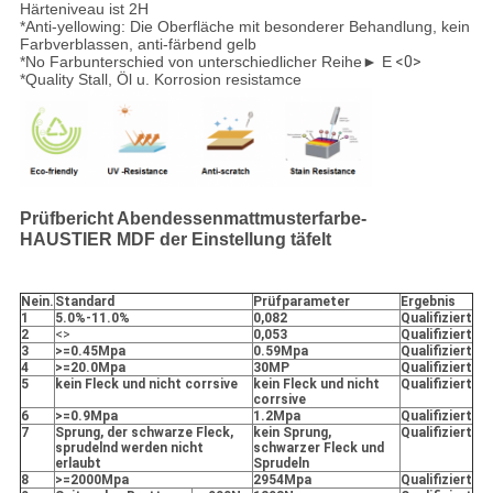
Härteniveau ist 2H
*Anti-yellowing: Die Oberfläche mit besonderer Behandlung, kein
Farbverblassen, anti-färbend gelb
*No Farbunterschied von unterschiedlicher Reihe► E
<0>
*Quality Stall, Öl u. Korrosion resistamce
Prüfbericht Abendessenmattmusterfarbe-
HAUSTIER MDF der Einstellung täfelt
Nein.
Standard
Prüfparameter
Ergebnis
1
5.0%-11.0%
0,082
Qualifiziert
2
<>
0,053
Qualifiziert
3
>=0.45Mpa
0.59Mpa
Qualifiziert
4
>=20.0Mpa
30MP
Qualifiziert
5
kein Fleck und nicht corrsive
kein Fleck und nicht
Qualifiziert
corrsive
6
>=0.9Mpa
1.2Mpa
Qualifiziert
7
Sprung, der schwarze Fleck,
kein Sprung,
Qualifiziert
sprudelnd werden nicht
schwarzer Fleck und
erlaubt
Sprudeln
8
>=2000Mpa
2954Mpa
Qualifiziert