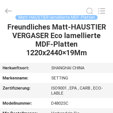
Shanghai
Setting
Decorating
material
Co,.Ltd.
Matt-HAUSTIER lamellierte MDF-Platten
All
Rights
Freundliches Matt-HAUSTIER
HAUS
Reserved.
VERGASER Eco lamellierte
PRODUKTE
MDF-Platten
1220x2440×19Mm
ÜBER
UNS
Herkunftsort:
SHANGHAI CHINA
Markenname:
SETTING
FABRIK-
Zertifizierung:
ISO9001 , EPA , CARB , ECO-
AUSFLUG
LABLE
Modellnummer:
D4802SC
TRETEN