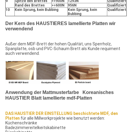
9
Spitze des Brettes
>=900N
1293N
Qualifiziert
Rand des Brettes
>=600N
956N
Qualifiziert
10
Kein Sprung, kein Bubbing
Kein Sprung, kein
Qualifiziert
Bubbing
Der Kern des HAUSTIERES lamellierte Platten wir
verwendend
Außer dem MDF-Brett der hohen Qualität, uns Sperrholz,
Spanplatte, osb und PVC-Schaum Brett als Kunde requiment
auch verwendend.
Anwendung der Mattmusterfarbe Koreanisches
HAUSTIER Blatt lamellierte mdf-Platten
DAS HAUSTIER DER EINSTELLUNG beschichtete MDF, den
Platten
für alle Millworkprojekte wie benutzt werden:
Küchenschränke
Badezimmereitelkeitskabinette