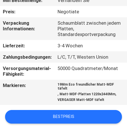
Min Bestellmenge:
Verhandeln Sie
SIE
Preis:
Negotiate
MIT
UNS
Verpackung
Schaumblatt zwischen jedem
Informationen:
Platten,
IN
Standardexportverpackung
VERBINDUNG
Lieferzeit:
3-4 Wochen
Zahlungsbedingungen:
L/C, T/T, Western Union
NACHRICHTEN
Versorgungsmaterial-
50000 Quadratmeter/Monat
Fähigkeit:
FÄLLE
Markieren:
19Mm Eco freundlicher Matt-MDF
täfelt
,
,
Matt-MDF-Platten 1220x2440Mm
FORDERN
VERGASER Matt-MDF täfelt
SIE
EIN
BESTPREIS
ZITAT