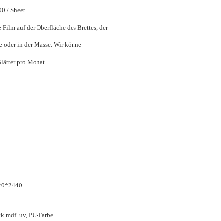
$20.00 - $40.00 / Sheet
 Film auf der Oberfläche des Brettes, der
Palettenpakete oder in der Masse. Wir könne
20000 Blatt/Blätter pro Monat
20*2440
k mdf .uv, PU-Farbe