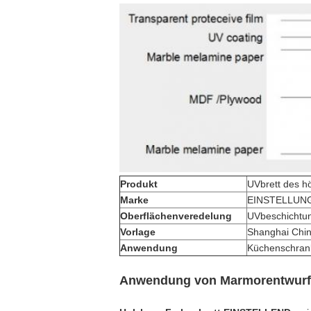
Produkt
UVbrett des h
Marke
EINSTELLUN
Oberflächenveredelung
UVbeschichtun
Vorlage
Shanghai Chi
Anwendung
Küchenschran
Anwendung von Marmorentwurf 