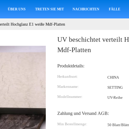
ÜBER UNS
TRETEN SIE MIT UNS IN VERBINDUNG
NACHRICHTEN
FÄLLE
erteilt Hochglanz E1 weiße Mdf-Platten
UV beschichtet verteilt 
Mdf-Platten
Produktdetails:
Herkunftsort:
CHINA
Markenname:
SETTING
Modellnummer:
UV-Reihe
Zahlung und Versand AGB:
Min Bestellmenge:
50 Blatt/Blätt