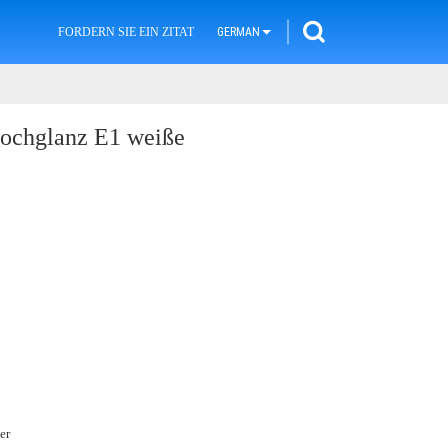
FORDERN SIE EIN ZITAT
GERMAN
Hochglanz E1 weiße
er