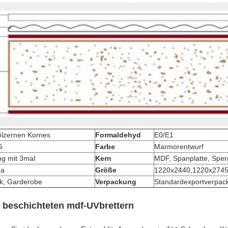
ölzernen Kornes
Formaldehyd
E0/E1
G
Farbe
Marmorentwurf
g mit 3mal
Kern
MDF, Spanplatte, Sper
na
Größe
1220x2440,1220x274
k, Garderobe
Verpackung
Standardexportverpac
beschichteten mdf-UVbrettern