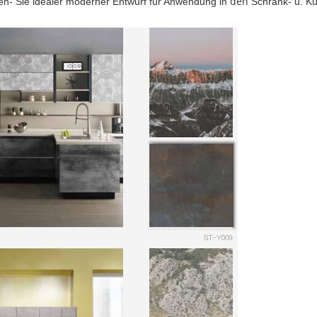
den
en- Sie idealer moderner Entwurf für Anwendung in
Schrank- u. K