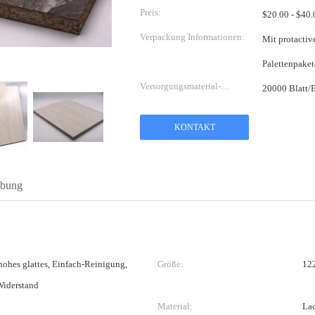
Preis:
Verpackung Informationen:
Mit protactive
Versorgungsmaterial-
Fähigkeit:
KONTAKT
ibung
hohes glattes, Einfach-Reinigung,
Größe:
12
Widerstand
Material:
Lac