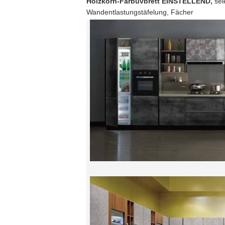
Holzkorn-Farbuvbrett EINSTELLEND,
sei
Wandentlastungstäfelung, Fächer