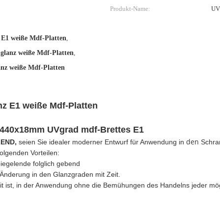
Produkt-Name:
UV
 E1 weiße Mdf-Platten
,
glanz weiße Mdf-Platten
,
nz weiße Mdf-Platten
nz E1 weiße Mdf-Platten
2440x18mm UVgrad mdf-Brettes E1
den
LEND,
seien Sie idealer moderner Entwurf für Anwendung in
Schra
olgenden Vorteilen:
piegelende folglich gebend
 Änderung in den Glanzgraden mit Zeit.
reit ist, in der Anwendung ohne die Bemühungen des Handelns jeder mög