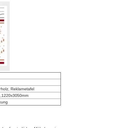
rholz, Reklametafel
5,1220x3050mm
kung