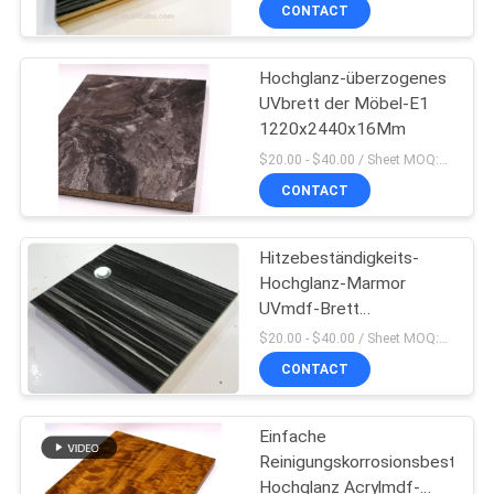
SIE
CONTACT
MIT
Hochglanz-überzogenes
UNS
UVbrett der Möbel-E1
IN
1220x2440x16Mm
VERBINDUNG
$20.00 - $40.00 / Sheet MOQ:50 Blatt/Blätter
CONTACT
NACHRICHTEN
Hitzebeständigkeits-
Hochglanz-Marmor
FÄLLE
UVmdf-Brett
1220*2800Mm
$20.00 - $40.00 / Sheet MOQ:50 Blatt/Blätter
FORDERN
CONTACT
SIE
Einfache
EIN
Reinigungskorrosionsbeständig
ZITAT
Hochglanz Acrylmdf-