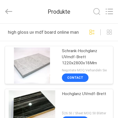
Shanghai
Setting
Decorating
Produkte
material
Co,.Ltd.
All
Rights
HAUS
Reserved.
high gloss uv mdf board online manufacture
PRODUKTE
Schrank-Hochglanz
UVmdf-Brett
ÜBER
1220x2800x18Mm
UNS
Negotiate MOQ:Verhandeln Sie
CONTACT
FABRIK-
Hochglanz UVmdf-Brett
AUSFLUG
TRETEN
$26.50 / Sheet MOQ:50 Blätter