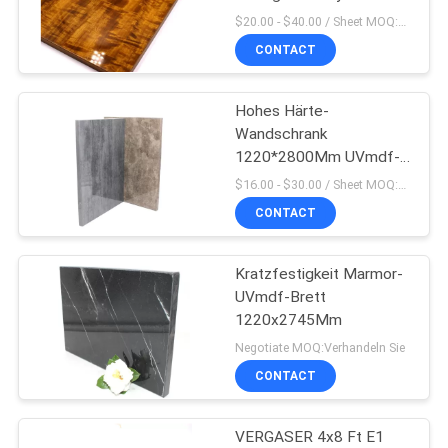
Bretter
$20.00 - $40.00 / Sheet MOQ:50 Blatt/Blätter
CONTACT
SITEMAP
Hohes Härte-
PRIVACY
Wandschrank
POLICY
1220*2800Mm UVmdf-
Brett
$16.00 - $30.00 / Sheet MOQ:50 Blatt/Blätter
CONTACT
Kratzfestigkeit Marmor-
UVmdf-Brett
1220x2745Mm
Negotiate MOQ:Verhandeln Sie
CONTACT
VERGASER 4x8 Ft E1