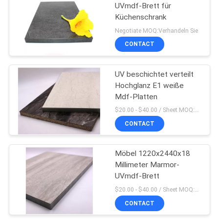
UVmdf-Brett für
Küchenschrank
Negotiate MOQ:Verhandeln Sie
CONTACT
UV beschichtet verteilt
Hochglanz E1 weiße
Mdf-Platten
$20.00 - $40.00 / Sheet MOQ:50 Blatt/Blätter
CONTACT
Möbel 1220x2440x18
Millimeter Marmor-
UVmdf-Brett
$20.00 - $40.00 / Sheet MOQ:50 Blatt/Blätter
CONTACT