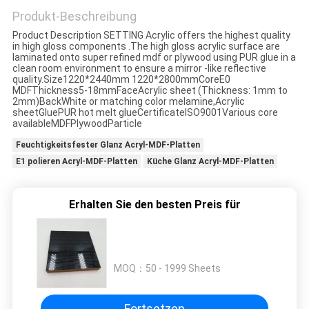
Produkt-Beschreibung
Product Description SETTING Acrylic offers the highest quality
SITEMAP
in high gloss components .The high gloss acrylic surface are
laminated onto super refined mdf or plywood using PUR glue in a
clean room environment to ensure a mirror -like reflective
quality.Size1220*2440mm 1220*2800mmCoreE0
PRIVACY
MDFThickness5-18mmFaceAcrylic sheet (Thickness: 1mm to
2mm)BackWhite or matching color melamine,Acrylic
POLICY
sheetGluePUR hot melt glueCertificateISO9001Various core
availableMDFPlywoodParticle
Feuchtigkeitsfester Glanz Acryl-MDF-Platten
E1 polieren Acryl-MDF-Platten
Küche Glanz Acryl-MDF-Platten
Erhalten Sie den besten Preis für
MOQ：
50 - 1999 Sheets
Fortsetzen