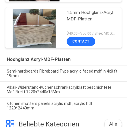
1.5mm Hochglanz-Acryl
MDF-Platten
$40.00 - $50.00 / Sheet MOQ:50 Blatt/Blätter
CONTACT
Hochglanz Acryl-MDF-Platten
Semi-hardboards Fibreboard Type acrylic faced mdf in 4x8 ft
19mm
Alkali-Widerstand-Küchenschrankacrylblatt beschichtete
Mdf-Brett 1220x2440×18Mm
kitchen shutters panels acrylic mdf ,acrylic hdf
1220*2440mm
Beliebte Kategorien
Alle