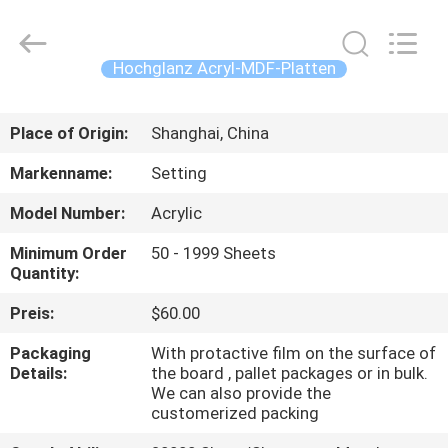
Shanghai
Setting
Decorating
material
Co,.Ltd.
Hochglanz Acryl-MDF-Platten
All
Rights
HAUS
Reserved.
Place of Origin:
Shanghai, China
PRODUKTE
Markenname:
Setting
Model Number:
Acrylic
ÜBER
Minimum Order
50 - 1999 Sheets
UNS
Quantity:
Preis:
$60.00
FABRIK-
Packaging
With protactive film on the surface of
AUSFLUG
Details:
the board , pallet packages or in bulk.
We can also provide the
customerized packing
TRETEN