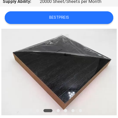
Supply Ability:
20000 Sheet/Sheets per Month
SIE
MIT
BESTPREIS
UNS
IN
VERBINDUNG
NACHRICHTEN
FÄLLE
FORDERN
SIE
EIN
ZITAT