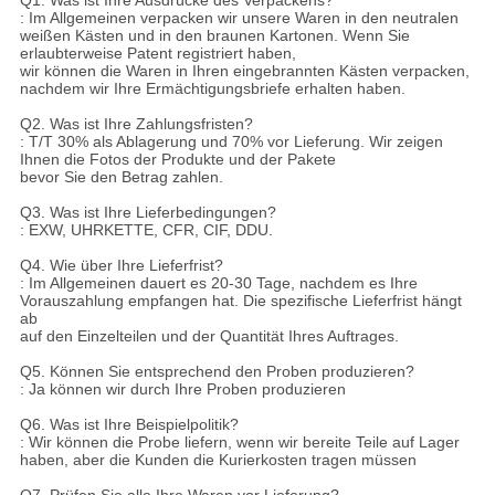
Q1.
Was ist Ihre Ausdrücke des Verpackens?
: Im Allgemeinen verpacken wir unsere Waren in den neutralen
weißen Kästen und in den braunen Kartonen. Wenn Sie
erlaubterweise Patent registriert haben,
wir können die Waren in Ihren eingebrannten Kästen verpacken,
nachdem wir Ihre Ermächtigungsbriefe erhalten haben.
Q2. Was ist Ihre Zahlungsfristen?
: T/T 30% als Ablagerung und 70% vor Lieferung. Wir zeigen
Ihnen die Fotos der Produkte und der Pakete
bevor Sie den Betrag zahlen.
Q3. Was ist Ihre Lieferbedingungen?
: EXW, UHRKETTE, CFR, CIF, DDU.
Q4. Wie über Ihre Lieferfrist?
: Im Allgemeinen dauert es 20-30 Tage, nachdem es Ihre
Vorauszahlung empfangen hat. Die spezifische Lieferfrist hängt
ab
auf den Einzelteilen und der Quantität Ihres Auftrages.
Q5. Können Sie entsprechend den Proben produzieren?
: Ja können wir durch Ihre Proben produzieren
Q6. Was ist Ihre Beispielpolitik?
: Wir können die Probe liefern, wenn wir bereite Teile auf Lager
haben, aber die Kunden die Kurierkosten tragen müssen