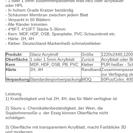
- 1 oder 1.5mm zusammenpassende Matt ABS oder acrylsauer
oder HPL
- In hohem Grade Kratzer beständig
- Schäumen Membran zwischen jedem Blatt
- Verpackt in 50 Blättern
- Alle Ränder trimmten
- 4*8FT, 4*10FT Stärke 5-36mm
- Kern: MDF, HDF, OSB, Spanplatte, PVC-Schaumbrett etc.
- Härte: 2H, 4H
- Kleber: Deutschland-Markenheiß-schmelzekleber
Produkt
Glanz Acrylmdf
Größe
1220x2440,120
Oberfläche
1 oder 1.5mm Acrylblatt
Zurück
Acrylblatt oder B
Kern
MDF, HDF, OSB, PB, PVC
Kleber
PUR-heißer - Sc
Härte
2H, 4H
Randband
Zusammenpasse
zur Verfügung st
Verpackung
Standardexportverpackung
MOQ
50Pcs/Color, 40
Leistung.
1) Kratzfestigkeit und hat 2H, 4H, das für Wahl verfügbar ist
2) Säure u. Chemikalienbeständigkeit, der Wein, die
Sojabohnensoße u. der Essig können Oberfläche nicht
schädigen.
3) Oberfläche mit transparentem Acrylblatt, macht Farbblicke 3D
und modernes.