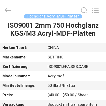
Shanghai
Setting
Decorating
material
Co,.Ltd.
Hochglanz Acryl-MDF-Platten
All
Rights
ISO9001 2mm 750 Hochglanz
HAUS
Reserved.
KGS/M3 Acryl-MDF-Platten
PRODUKTE
Herkunftsort:
CHINA
ÜBER
Markenname:
SETTING
UNS
Zertifizierung:
ISO9001,EPA,SGS,CARB
Modellnummer:
Acrylmdf
FABRIK-
AUSFLUG
Min Bestellmenge:
50 Blatt/Blätter
Preis:
$40.00 - $50.00 / Sheet
TRETEN
Verpackung
Bedeckt mit transparentem