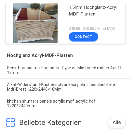
1.5mm Hochglanz-Acryl
MDF-Platten
$40.00 - $50.00 / Sheet MOQ:50 Blatt/Blätter
CONTACT
Hochglanz Acryl-MDF-Platten
Semi-hardboards Fibreboard Type acrylic faced mdf in 4x8 ft
19mm
Alkali-Widerstand-Küchenschrankacrylblatt beschichtete
Mdf-Brett 1220x2440×18Mm
kitchen shutters panels acrylic mdf ,acrylic hdf
1220*2440mm
Beliebte Kategorien
Alle