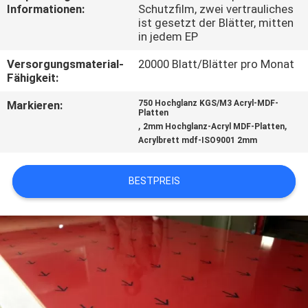
SIE
Informationen:
Schutzfilm, zwei vertrauliches
ist gesetzt der Blätter, mitten
MIT
in jedem EP
UNS
Versorgungsmaterial-
20000 Blatt/Blätter pro Monat
IN
Fähigkeit:
VERBINDUNG
Markieren:
750 Hochglanz KGS/M3 Acryl-MDF-
Platten
,
,
2mm Hochglanz-Acryl MDF-Platten
Acrylbrett mdf-ISO9001 2mm
NACHRICHTEN
BESTPREIS
FÄLLE
FORDERN
SIE
EIN
ZITAT