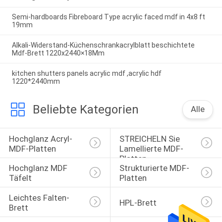
Semi-hardboards Fibreboard Type acrylic faced mdf in 4x8 ft
19mm
Alkali-Widerstand-Küchenschrankacrylblatt beschichtete
Mdf-Brett 1220x2440×18Mm
kitchen shutters panels acrylic mdf ,acrylic hdf
1220*2440mm
Beliebte Kategorien
Alle
Hochglanz Acryl-
STREICHELN Sie 
MDF-Platten
Lamellierte MDF-
Platten
Hochglanz MDF 
Strukturierte MDF-
Täfelt
Platten
Leichtes Falten-
HPL-Brett
Brett