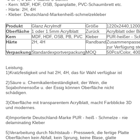
- Kern: MDF, HDF, OSB, Spanplatte, PVC-Schaumbrett etc.
- Härte: 2H, 4H
- Kleber: Deutschland-Markenheiß-schmelzekleber
Produkt
Glanz Acrylmdf
Größe
1220x2440,120
Oberfläche
1 oder 1.5mm Acrylblatt
Zurück
Acrylblatt oder B
Kern
MDF, HDF, OSB, PB, PVC
Kleber
PUR-heißer - Sc
Härte
2H, 4H
Randband
Zusammenpasse
zur Verfügung st
Verpackung
Standardexportverpackung
MOQ
50Pcs/Color, 40
Leistung.
1)Kratzfestigkeit und hat 2H, 4H, das für Wahl verfügbar ist
2)Säure u. Chemikalienbeständigkeit, der Wein, die
Sojabohnensoße u. der Essig können Oberfläche nicht
schädigen.
3)Oberfläche mit transparentem Acrylblatt, macht Farbblicke 3D
und modernes.
4)Importierte Deutschland-Marke PUR - heiß - Schmelze - nie
delaminating Kleber
5)Verarbeitung durch Nichtstaub - Presswerk, die fertige Platte
Oberflächen kein Abfall, kein Sprung, keine Blase, glatte