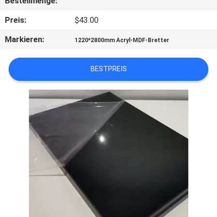
Bestellmenge:
SIE
Preis:
$43.00
MIT
UNS
Markieren:
1220*2800mm Acryl-MDF-Bretter
IN
BESTPREIS
VERBINDUNG
NACHRICHTEN
FÄLLE
FORDERN
SIE
EIN
ZITAT