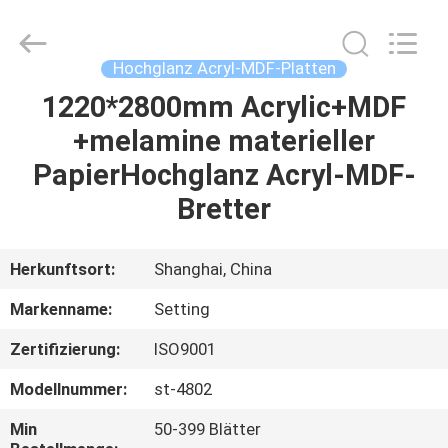
Shanghai
Setting
Decorating
material
Co,.Ltd.
Hochglanz Acryl-MDF-Platten
All
Rights
1220*2800mm Acrylic+MDF
HAUS
Reserved.
+melamine materieller
PRODUKTE
PapierHochglanz Acryl-MDF-
Bretter
ÜBER
UNS
Herkunftsort:
Shanghai, China
Markenname:
Setting
FABRIK-
Zertifizierung:
ISO9001
AUSFLUG
Modellnummer:
st-4802
TRETEN
Min
50-399 Blätter