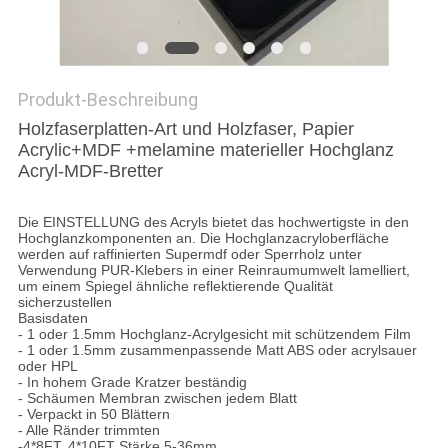
SITEMAP
Produkt-Beschreibung
PRIVACY
Holzfaserplatten-Art und Holzfaser, Papier
Acrylic+MDF +melamine materieller Hochglanz
POLICY
Acryl-MDF-Bretter
Die EINSTELLUNG des Acryls bietet das hochwertigste in den
Hochglanzkomponenten an. Die Hochglanzacryloberfläche
werden auf raffinierten Supermdf oder Sperrholz unter
Verwendung PUR-Klebers in einer Reinraumumwelt lamelliert,
um einem Spiegel ähnliche reflektierende Qualität
sicherzustellen
Basisdaten
- 1 oder 1.5mm Hochglanz-Acrylgesicht mit schützendem Film
- 1 oder 1.5mm zusammenpassende Matt ABS oder acrylsauer
oder HPL
- In hohem Grade Kratzer beständig
- Schäumen Membran zwischen jedem Blatt
- Verpackt in 50 Blättern
- Alle Ränder trimmten
-4*8FT, 4*10FT Stärke 5-36mm