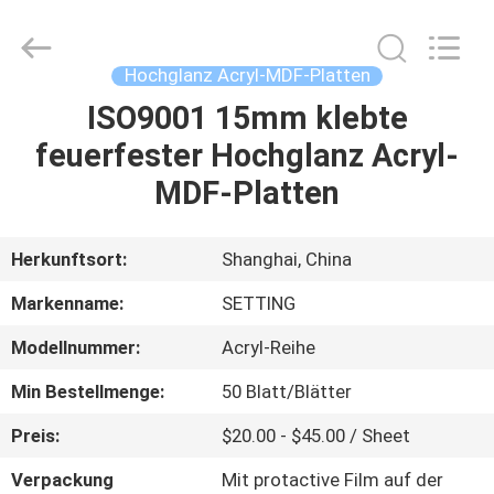
Shanghai
Setting
Decorating
material
Co,.Ltd.
Hochglanz Acryl-MDF-Platten
All
Rights
ISO9001 15mm klebte
HAUS
Reserved.
feuerfester Hochglanz Acryl-
PRODUKTE
MDF-Platten
ÜBER
Herkunftsort:
Shanghai, China
UNS
Markenname:
SETTING
Modellnummer:
Acryl-Reihe
FABRIK-
Min Bestellmenge:
50 Blatt/Blätter
AUSFLUG
Preis:
$20.00 - $45.00 / Sheet
TRETEN
Verpackung
Mit protactive Film auf der