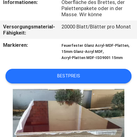
Informationen:
Oberfläche des Brettes, der
SIE
Palettenpakete oder in der
MIT
Masse. Wir könne
UNS
Versorgungsmaterial-
20000 Blatt/Blätter pro Monat
Fähigkeit:
IN
VERBINDUNG
Markieren:
,
Feuerfester Glanz Acryl-MDF-Platten
,
15mm Glanz-Acryl MDF
Acryl-Platten MDF-ISO9001 15mm
NACHRICHTEN
BESTPREIS
FÄLLE
FORDERN
SIE
EIN
ZITAT