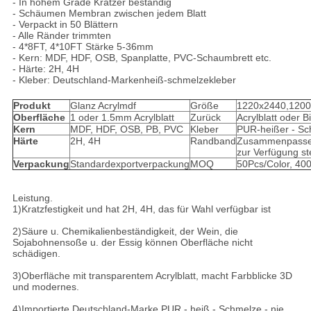
- In hohem Grade Kratzer beständig
- Schäumen Membran zwischen jedem Blatt
- Verpackt in 50 Blättern
- Alle Ränder trimmten
- 4*8FT, 4*10FT Stärke 5-36mm
- Kern: MDF, HDF, OSB, Spanplatte, PVC-Schaumbrett etc.
- Härte: 2H, 4H
- Kleber: Deutschland-Markenheiß-schmelzekleber
Produkt
Glanz Acrylmdf
Größe
1220x2440,120
Oberfläche
1 oder 1.5mm Acrylblatt
Zurück
Acrylblatt oder B
Kern
MDF, HDF, OSB, PB, PVC
Kleber
PUR-heißer - Sc
Härte
2H, 4H
Randband
Zusammenpasse
zur Verfügung st
Verpackung
Standardexportverpackung
MOQ
50Pcs/Color, 40
Leistung.
1)Kratzfestigkeit und hat 2H, 4H, das für Wahl verfügbar ist
2)Säure u. Chemikalienbeständigkeit, der Wein, die
Sojabohnensoße u. der Essig können Oberfläche nicht
schädigen.
3)Oberfläche mit transparentem Acrylblatt, macht Farbblicke 3D
und modernes.
4)Importierte Deutschland-Marke PUR - heiß - Schmelze - nie