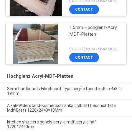
$40.00 - $50.00 / Sheet MOQ:50 Blatt/Blätter
CONTACT
1.5mm Hochglanz-Acryl
MDF-Platten
$40.00 - $50.00 / Sheet MOQ:50 Blatt/Blätter
CONTACT
Hochglanz Acryl-MDF-Platten
Semi-hardboards Fibreboard Type acrylic faced mdf in 4x8 ft
19mm
Alkali-Widerstand-Küchenschrankacrylblatt beschichtete
Mdf-Brett 1220x2440×18Mm
kitchen shutters panels acrylic mdf ,acrylic hdf
1220*2440mm