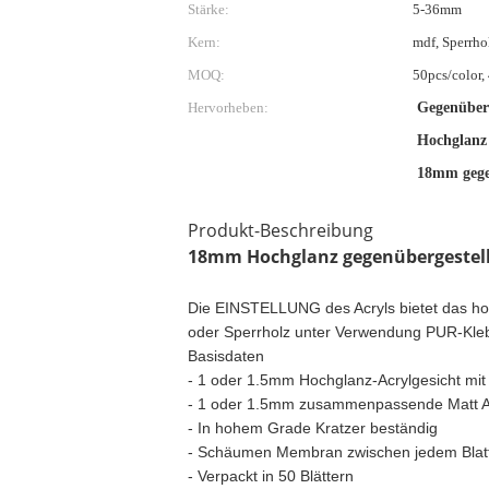
Stärke:
5-36mm
Kern:
mdf, Sperrhol
MOQ:
50pcs/color,
Hervorheben:
Gegenüberg
Hochglanz 
18mm gegen
Produkt-Beschreibung
18mm Hochglanz gegenübergestellt
Die EINSTELLUNG des Acryls bietet das ho
oder Sperrholz unter Verwendung PUR-Kleber
Basisdaten
- 1 oder 1.5mm Hochglanz-Acrylgesicht mi
- 1 oder 1.5mm zusammenpassende Matt A
- In hohem Grade Kratzer beständig
- Schäumen Membran zwischen jedem Blat
- Verpackt in 50 Blättern