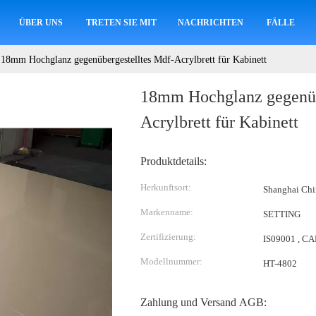
ÜBER UNS
TRETEN SIE MIT UNS IN VERBINDUNG
NACHRICHTEN
FÄLLE
18mm Hochglanz gegenübergestelltes Mdf-Acrylbrett für Kabinett
18mm Hochglanz gegenüb
Acrylbrett für Kabinett
Produktdetails:
Herkunftsort:
Shanghai Chi
Markenname:
SETTING
Zertifizierung:
IS09001 , C
Modellnummer:
HT-4802
Zahlung und Versand AGB: