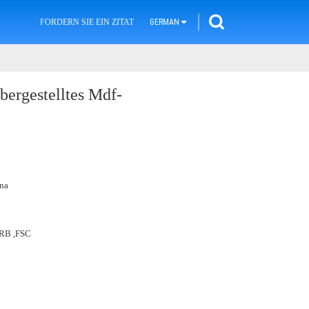
FORDERN SIE EIN ZITAT
GERMAN
ergestelltes Mdf-
na
ARB ,FSC