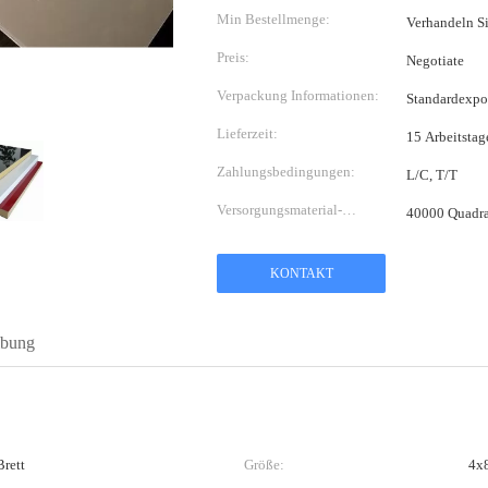
Min Bestellmenge:
Verhandeln S
Preis:
Negotiate
Verpackung Informationen:
Standardexpo
Lieferzeit:
15 Arbeitstag
Zahlungsbedingungen:
L/C, T/T
Versorgungsmaterial-
40000 Quadr
Fähigkeit:
KONTAKT
ibung
rett
Größe:
4x8