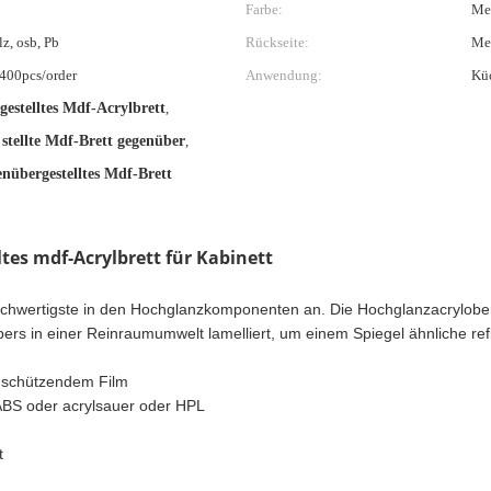
Farbe:
Met
z, osb, Pb
Rückseite:
Mel
 400pcs/order
Anwendung:
Küc
estelltes Mdf-Acrylbrett
,
stellte Mdf-Brett gegenüber
,
übergestelltes Mdf-Brett
es mdf-Acrylbrett für Kabinett
chwertigste in den Hochglanzkomponenten an. Die Hochglanzacryloberf
s in einer Reinraumumwelt lamelliert, um einem Spiegel ähnliche refle
t schützendem Film
BS oder acrylsauer oder HPL
t