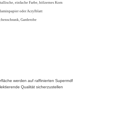
allische, einfache Farbe, hölzernes Korn
aminpapier oder Acrylblatt
henschrank, Garderobe
läche werden auf raffinierten Supermdf
ktierende Qualität sicherzustellen