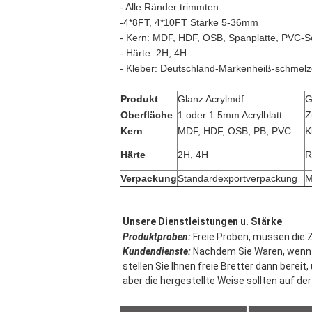
- Alle Ränder trimmten
-4*8FT, 4*10FT Stärke 5-36mm
- Kern: MDF, HDF, OSB, Spanplatte, PVC-S
- Härte: 2H, 4H
- Kleber: Deutschland-Markenheiß-schmelz
Produkt
Glanz Acrylmdf
G
Oberfläche
1 oder 1.5mm Acrylblatt
Z
Kern
MDF, HDF, OSB, PB, PVC
K
Härte
2H, 4H
R
Verpackung
Standardexportverpackung
Unsere Dienstleistungen u. Stärke
Produktproben:
 Freie Proben, müssen die 
Kundendienste:
 Nachdem Sie Waren, wenn 
stellen Sie Ihnen freie Bretter dann bereit
aber die hergestellte Weise sollten auf d