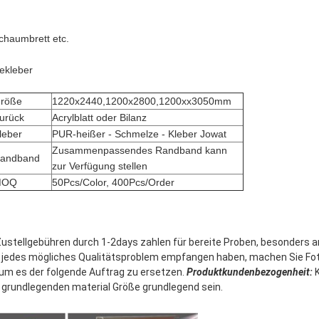
chaumbrett etc.
ekleber
röße
1220x2440,1200x2800,1200xx3050mm
urück
Acrylblatt oder Bilanz
leber
PUR-heißer - Schmelze - Kleber Jowat
Zusammenpassendes Randband kann
andband
zur Verfügung stellen
MOQ
50Pcs/Color, 400Pcs/Order
Zustellgebühren durch 1-2days zahlen für bereite Proben, besonders an
jedes mögliches Qualitätsproblem empfangen haben, machen Sie Foto
, um es der folgende Auftrag zu ersetzen. 
Produktkundenbezogenheit:
 
er grundlegenden material Größe grundlegend sein.