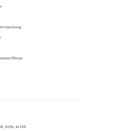
ie
rtverpackung
e
atmeter/Monat
ft, 4x9ft, 4x10ft