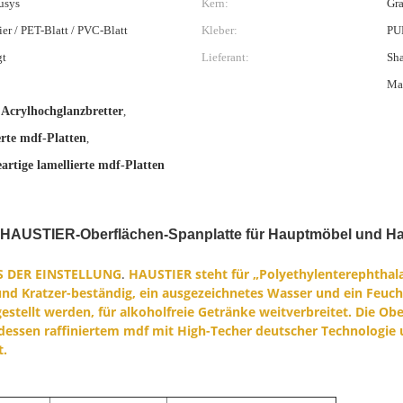
usys
Kern:
Gra
r / PET-Blatt / PVC-Blatt
Kleber:
PUR
gt
Lieferant:
Sha
Mat
e Acrylhochglanzbretter
,
erte mdf-Platten
,
eartige lamellierte mdf-Platten
e HAUSTIER-Oberflächen-Spanplatte für Hauptmöbel und H
ES DER EINSTELLUNG
.
HAUSTIER steht für „Polyethylenterephthalat
nd Kratzer-beständig, ein ausgezeichnetes Wasser und ein Feucht
estellt werden, für alkoholfreie Getränke weitverbreitet. Die 
essen raffiniertem mdf mit High-Techer deutscher Technologie 
t.