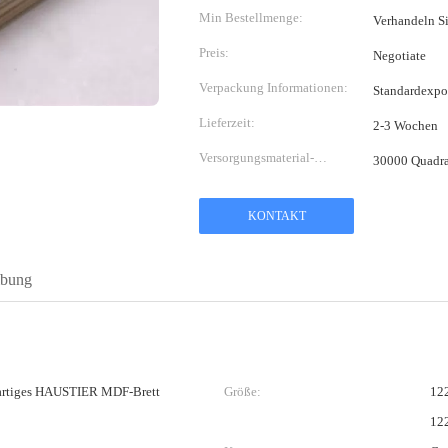
Min Bestellmenge:
Verhandeln S
Preis:
Negotiate
Verpackung Informationen:
Standardexpo
Lieferzeit:
2-3 Wochen
Versorgungsmaterial-
30000 Quadra
Fähigkeit:
KONTAKT
ibung
eartiges HAUSTIER MDF-Brett
Größe:
12
12