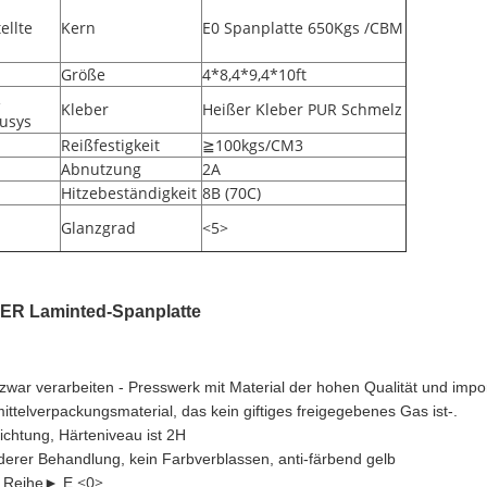
ellte
Kern
E0 Spanplatte 650Kgs /CBM
Größe
4*8,4*9,4*10ft
R
Kleber
Heißer Kleber PUR Schmelz
usys
Reißfestigkeit
≧100kgs/CM3
Abnutzung
2A
Hitzebeständigkeit
8B (70C)
Glanzgrad
<5>
IER Laminted-Spanplatte
ub zwar verarbeiten - Presswerk mit Material der hohen Qualität und 
telverpackungsmaterial, das kein giftiges freigegebenes Gas ist-.
ichtung, Härteniveau ist 2H
derer Behandlung, kein Farbverblassen, anti-färbend gelb
<0>
r Reihe► E