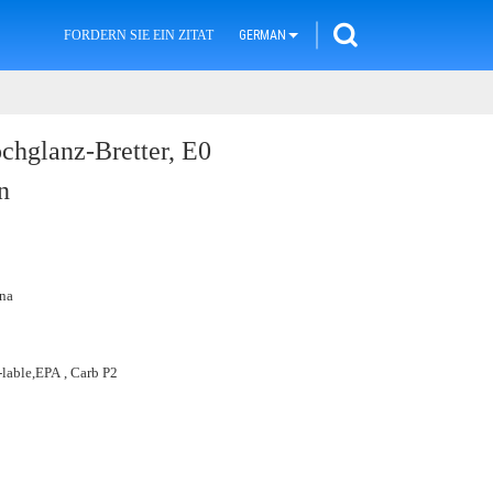
FORDERN SIE EIN ZITAT
GERMAN
ochglanz-Bretter, E0
n
na
lable,EPA , Carb P2