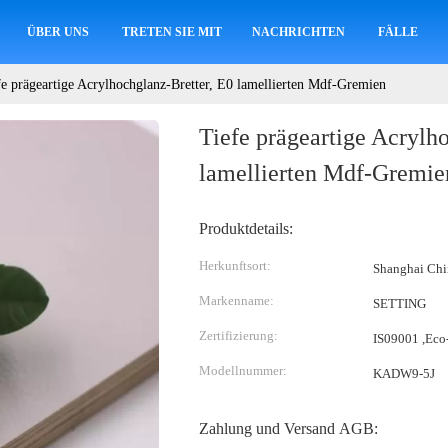
ÜBER UNS
TRETEN SIE MIT UNS IN VERBINDUNG
NACHRICHTEN
FÄLLE
fe prägeartige Acrylhochglanz-Bretter, E0 lamellierten Mdf-Gremien
Tiefe prägeartige Acrylh
lamellierten Mdf-Gremie
Produktdetails:
Herkunftsort:
Shanghai Chi
Markenname:
SETTING
Zertifizierung:
IS09001 ,Eco-
Modellnummer:
KADW9-5J
Zahlung und Versand AGB: