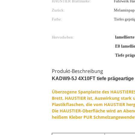
HAUSTIER Blattmarke:
Fahrwerk Ha
Zurück:
Melaminpapie
Farbe:
Tiefes geprä
Hervorheben:
lamelliert
E0 lamelli
Tiefe präg
Produkt-Beschreibung
KADW9-5J 4X10FT tiefe prägeartig
Überzogene Spanplatte des HAUSTIER
Brett. HAUSTIER ist, Auswirkung stark u
Plastikflaschen, die vom HAUSTIER herg
Die HAUSTIER-Oberfläche wird an Abend
heißem Kleber PUR Schmelzangewende