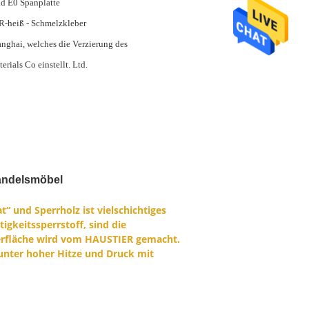
d E0 Spanplatte
-heiß - Schmelzkleber
nghai, welches die Verzierung des
erials Co einstellt. Ltd.
andelsmöbel
“ und Sperrholz ist vielschichtiges
igkeitssperrstoff, sind die
Oberfläche wird vom HAUSTIER gemacht.
unter hoher Hitze und Druck mit