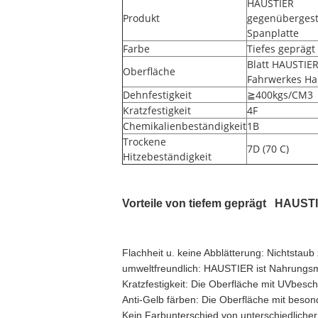
HAUSTIER
Produkt
gegenübergest
Spanplatte
Farbe
Tiefes geprägt
Blatt HAUSTIE
Oberfläche
Fahrwerkes Ha
Dehnfestigkeit
≧400kgs/CM3
Kratzfestigkeit
4F
Chemikalienbeständigkeit
1B
Trockene
7D (70 C)
Hitzebeständigkeit
Vorteile von tiefem geprägt HAUST
Flachheit u. keine Abblätterung: Nichtsta
umweltfreundlich: HAUSTIER ist Nahrungsmit
Kratzfestigkeit: Die Oberfläche mit UVbesch
Anti-Gelb färben: Die Oberfläche mit beson
Kein Farbunterschied von unterschiedliche