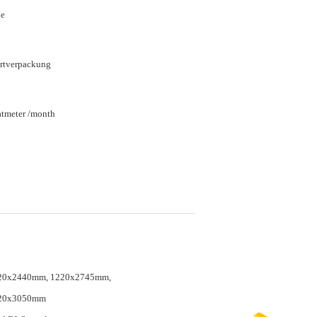
ie
rtverpackung
tmeter /month
20x2440mm, 1220x2745mm,
20x3050mm