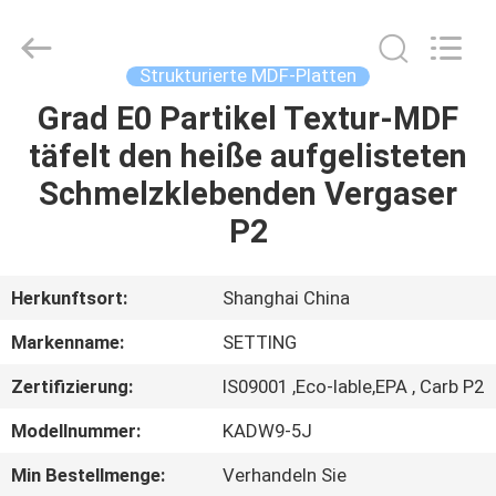
Shanghai
Setting
Decorating
material
Co,.Ltd.
Strukturierte MDF-Platten
All
Rights
Grad E0 Partikel Textur-MDF
HAUS
Reserved.
täfelt den heiße aufgelisteten
PRODUKTE
Schmelzklebenden Vergaser
P2
ÜBER
UNS
Herkunftsort:
Shanghai China
Markenname:
SETTING
FABRIK-
Zertifizierung:
IS09001 ,Eco-lable,EPA , Carb P2
AUSFLUG
Modellnummer:
KADW9-5J
TRETEN
Min Bestellmenge:
Verhandeln Sie