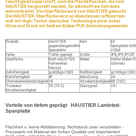
Feuchtigkeitssperrstoff, sind die Plastikflaschen, die vom
HAUSTIER hergestellt werden, für alkoholfreie Getränke
weitverbreitet. Die Oberfläche wird vom HAUSTIER gemacht.
Die HAUSTIER-Oberfläche wird an Abendessen raffiniertem
mdf mit High-Techer deutscher Technologie unter hoher
Hitze und Druck mit heißem Kleber PUR Schmelzangewendet.
Produkt
HAUSTIER
Kern
E0
gegenübergestellte
Spanplatte 65
Spanplatte
/CBM
Farbe
Tiefes geprägt
Größe
4*8,4*9,4*10ft
Oberfläche
Blatt HAUSTIER
Kleber
Heißer Kleber 
Fahrwerkes
Schmelz
Hausys
Dehnfestigkeit
≧400kgs/CM3
Reißfestigkeit
≧100kgs/CM3
Kratzfestigkeit
4F
Abnutzung
2A
Chemikalienbeständigkeit
1B
Hitzebeständigkeit
8B (70C)
Trockene
7D (70 C)
Glanzgrad
<5>
Hitzebeständigkeit
Vorteile von tiefem geprägt HAUSTIER Laminted-
Spanplatte
Flachheit u. keine Abblätterung: Nichtstaub zwar verarbeiten -
Presswerk mit Material der hohen Qualität und importiertem