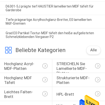
D6301-5J prägte tief HAUSTIER lamellierten MDF täfelt für
Garderobe
Tiefe prägeartige Acrylhochglanz-Bretter, E0 lamellierten
Mdf-Gremien
Grad E0 Partikel Textur-MDF täfelt den heiße aufgelisteten
Schmelzklebenden Vergaser P2
Beliebte Kategorien
Alle
Hochglanz Acryl-
STREICHELN Sie 
MDF-Platten
Lamellierte MDF-
Platten
Hochglanz MDF 
Strukturierte MDF-
Täfelt
Platten
Leichtes Falten-
HPL-Brett
Brett