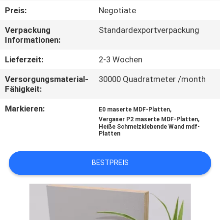
SIE
Preis:
Negotiate
MIT
Verpackung
Standardexportverpackung
UNS
Informationen:
IN
Lieferzeit:
2-3 Wochen
VERBINDUNG
Versorgungsmaterial-
30000 Quadratmeter /month
Fähigkeit:
NACHRICHTEN
Markieren:
,
E0 maserte MDF-Platten
,
Vergaser P2 maserte MDF-Platten
Heiße Schmelzklebende Wand mdf-
FÄLLE
Platten
BESTPREIS
FORDERN
SIE
EIN
ZITAT